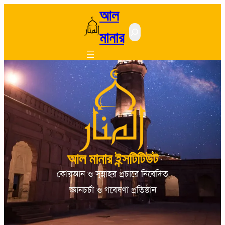
আল
Search
মানার
আল মানার ইন্সটিটিউট
কোরআন ও সুন্নাহর প্রচারে নিবেদিত
জ্ঞানচর্চা ও গবেষণা প্রতিষ্ঠান