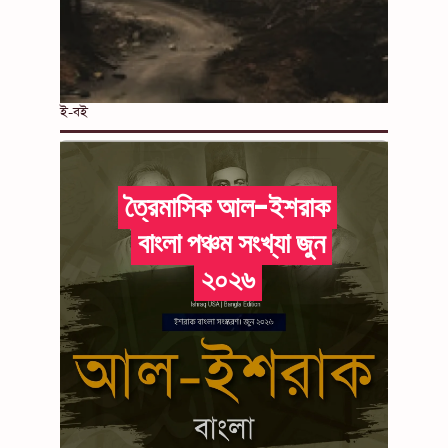
ই-বই
ত্রৈমাসিক আল-ইশরাক
বাংলা পঞ্চম সংখ্যা জুন
২০২৬