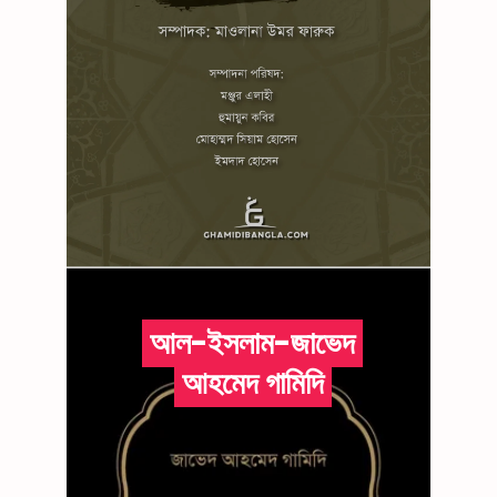
আল-ইসলাম-জাভেদ
আহমেদ গামিদি