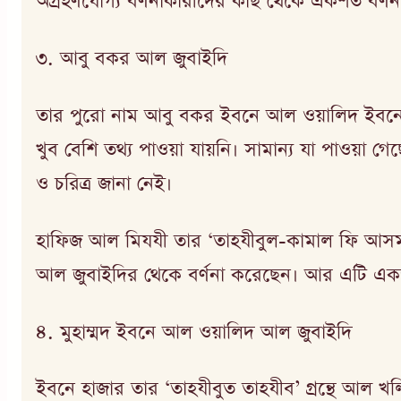
অগ্রহণযোগ্য বর্ণনাকারীদের কাছ থেকে একশত বর্ণন
৩. আবু বকর আল জুবাইদি
তার পুরো নাম আবু বকর ইবনে আল ওয়ালিদ ইবনে আমি
খুব বেশি তথ্য পাওয়া যায়নি। সামান্য যা পাওয়া
ও চরিত্র জানা নেই।
হাফিজ আল মিযযী তার ‘তাহযীবুল-কামাল ফি আসমাইর-র
আল জুবাইদির থেকে বর্ণনা করেছেন। আর এটি একজন বর
৪. মুহাম্মদ ইবনে আল ওয়ালিদ আল জুবাইদি
ইবনে হাজার তার ‘তাহযীবুত তাহযীব’ গ্রন্থে আল খ