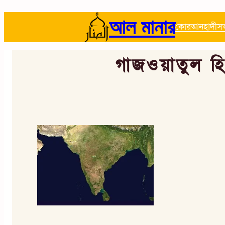
আল মানার
কোরআন
হাদীস
গাজওয়াতুল হি