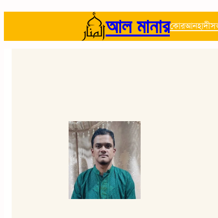
আল মানার
কোরআন
হাদীস