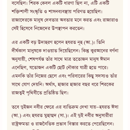
বসেছিল। শিরক কেবল একটি ধারণা ছিল না, এটি একটি
শক্তিশালী সংস্কৃতি ও শাসনব্যবস্থায় পরিণত হয়েছিল।
রাজাদেরকে মানুষ দেবতার অবতার মনে করত এবং রাজারাও
সেই হিসেবে নিজেদের উপস্থাপন করতেন।
এর একটি বড় উদাহরণ হলেন হযরত নূহ (আ.)। তিনি
দীর্ঘকাল মানুষকে দাওয়াত দিয়েছিলেন। কিন্তু কুরআনের বর্ণনা
অনুযায়ী, শেষপর্যন্ত তাঁর সাথে মাত্র ততোজন মানুষ ঈমান
এনেছিল, যতোজন একটি ছোট নৌকার যাত্রী হতে পারে।
এমনকি তাঁর নিজের ছেলে এবং পরিবারের কিছু সদস্যও তাঁর
সাথে যোগ দেয়নি। অর্থাৎ, হাজার হাজার বছর ধরে শিরকের
রাজত্বই পৃথিবীতে প্রতিষ্ঠিত ছিল।
তবে দুইজন নবীর ক্ষেত্রে এর ব্যতিক্রম দেখা যায়—হযরত ঈসা
(আ.) এবং হযরত মুহাম্মদ (সা.)। এই দুই নবীর অনুসারীরা
রাষ্ট্রক্ষমতা ও রাজনৈতিক প্রভাব বিস্তার করতে পেরেছিলেন।