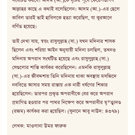
সংঘটিত করবে। আদম (আ.)কে সৃষ্টির পূর্বে ফেরেশতাগণ
আল্লাহর কাছে এ কথাই বলেছিলেন। আদম (আ.)-এর ছেলে
কাবিল তারই ভাই হাবিলকে হত্যা করেছিল, যা কুরআনে
বর্ণিত হয়েছে।
তাই দেখা যায়, স্বয়ং রাসুলুল্লাহ (সা.) যখন মদিনার শাসক
ছিলেন এবং শরিয়া আইন অনুযায়ী মদিনা চলছিল, তখনও
মদিনায় অপরাধ সংঘটিত হয়েছে এবং রাসুলুল্লাহ (সা.)
সেগুলোর শাস্তি কার্যকর করেছিলেন। এমনকি রাসুলুল্লাহ
(সা.)-এর জীবদ্দশায় তিনি মদিনায় থাকা অবস্থায় মসজিদে
নববিতে আসার সময় রাস্তায় এক নারী ধর্ষণের শিকার
হয়েছিলেন। তারপর প্রকৃত অপরাধীকে বের করে অপরাধ
প্রমাণিত হওয়ার পর পাথর নিক্ষেপ করে অপরাধীর মৃ*ত্যুদণ্ড
(রজম) কার্যকর করা হয়েছিল। (সুনানে আবু দাউদ: ৪৩৭৯)
লেখক: মাওলানা উমর ফারুক