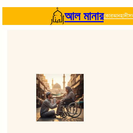
আল মানার
কোরআন
হাদীস